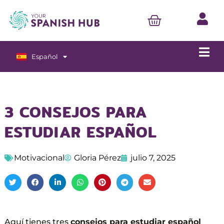
Español
English
3 CONSEJOS PARA
ESTUDIAR ESPAÑOL
Motivacional
Gloria Pérez
julio 7, 2025
Aquí tienes tres
consejos para estudiar español