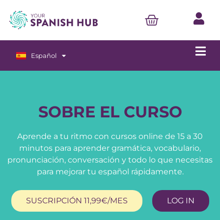
Español
English
SOBRE EL CURSO
Aprende a tu ritmo con cursos online de 15 a 30
minutos para aprender gramática, vocabulario,
pronunciación, conversación y todo lo que necesitas
para mejorar tu español rápidamente.
SUSCRIPCIÓN 11,99€/MES
LOG IN